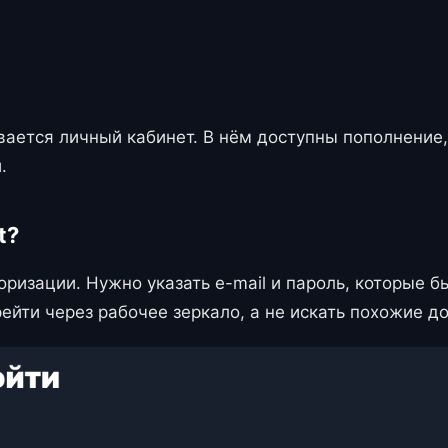
ается личный кабинет. В нём доступны пополнение,
.
t?
оризации. Нужно указать e-mail и пароль, которые 
рейти через рабочее зеркало, а не искать похожие 