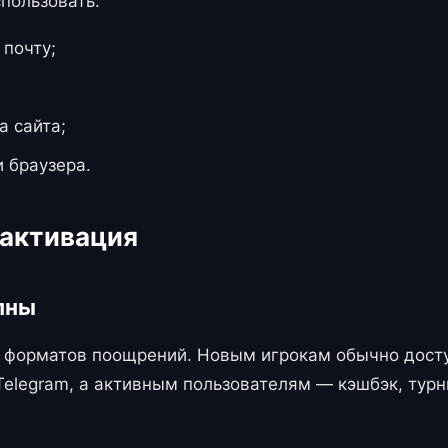
пользовать:
 почту;
а сайта;
и браузера.
 активация
пны
о форматов поощрений. Новым игрокам обычно дост
Telegram, а активным пользователям — кэшбэк, турн