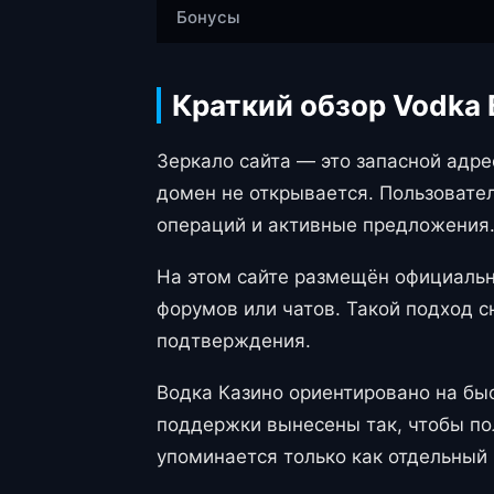
Бонусы
Краткий обзор Vodka 
Зеркало сайта — это запасной адрес
домен не открывается. Пользовател
операций и активные предложения
На этом сайте размещён официальн
форумов или чатов. Такой подход с
подтверждения.
Водка Казино ориентировано на быс
поддержки вынесены так, чтобы пол
упоминается только как отдельный