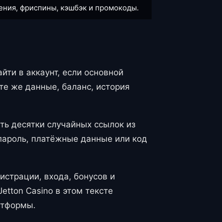
ния, фриспины, кэшбэк и промокоды.
йти в аккаунт, если основной
те же данные, баланс, история
ть десятки случайных ссылок из
 пароль, платёжные данные или код
истрации, входа, бонусов и
etton Casino в этом тексте
атформы.