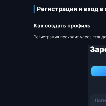
Регистрация и вход в
Как создать профиль
Регистрация проходит через станд