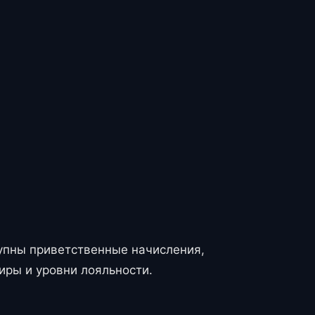
упны приветственные начисления,
иры и уровни лояльности.