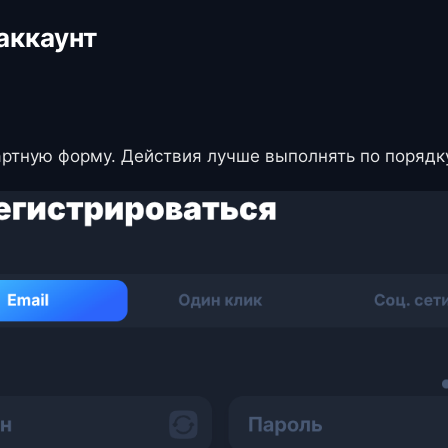
 аккаунт
артную форму. Действия лучше выполнять по порядк