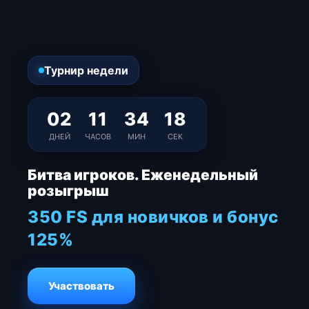
Турнир недели
02
11
34
18
ДНЕЙ
ЧАСОВ
МИН
СЕК
Битва игроков. Еженедельный
розыгрыш
350 FS для новичков и бонус
125%
Участвовать