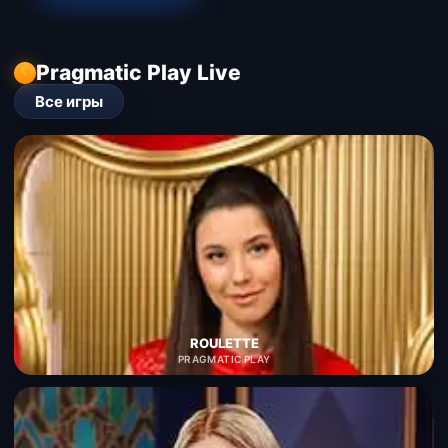
Pragmatic Play Live
Все игры
ROULETTE
PRAGMATIC PLAY