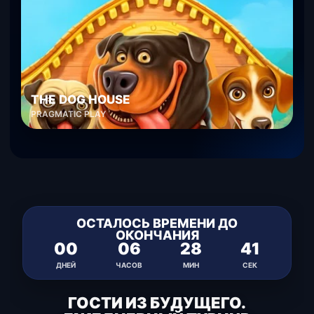
THE DOG HOUSE
PRAGMATIC PLAY
ОСТАЛОСЬ ВРЕМЕНИ ДО
ОКОНЧАНИЯ
00
06
28
41
ДНЕЙ
ЧАСОВ
МИН
СЕК
ГОСТИ ИЗ БУДУЩЕГО.