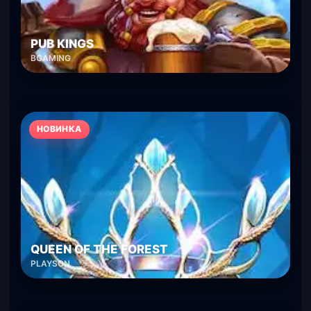
PUB KINGS
BGAMING
НОВИНКА
QUEEN OF THE FOREST
PLAYSON