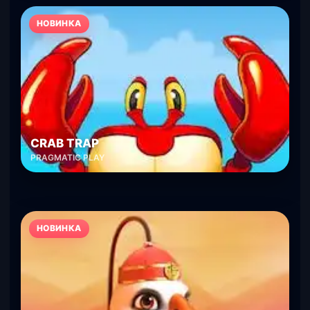
НОВИНКА
CRAB TRAP
PRAGMATIC PLAY
НОВИНКА