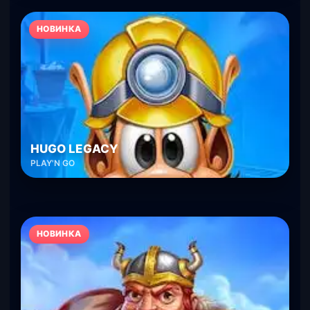
НОВИНКА
HUGO LEGACY
PLAY'N GO
НОВИНКА