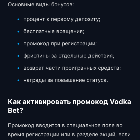
Основные виды бонусов:
процент к первому депозиту;
бесплатные вращения;
промокод при регистрации;
фриспины за отдельные действия;
возврат части проигранных средств;
награды за повышение статуса.
Как активировать промокод Vodka
Bet?
Промокод вводится в специальное поле во
время регистрации или в разделе акций, если