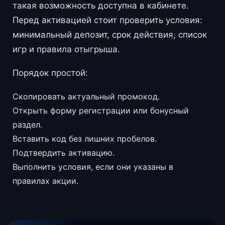
такая возможность доступна в кабинете.
Перед активацией стоит проверить условия:
минимальный депозит, срок действия, список
игр и правила отыгрыша.
Порядок простой:
Скопировать актуальный промокод.
Открыть форму регистрации или бонусный
раздел.
Вставить код без лишних пробелов.
Подтвердить активацию.
Выполнить условия, если они указаны в
правилах акции.