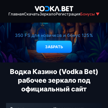
Главная
Скачать
Зеркало
Регистрация
Бонусы ▼
350 FS для новичков и бонус 125%
ЗАБРАТЬ
Водка Казино (Vodka Bet)
рабочее зеркало под
официальный сайт