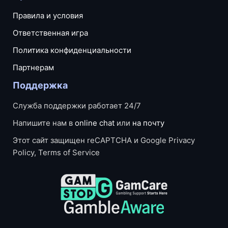
Правила и условия
Ответственная игра
Политика конфиденциальности
Партнерам
Поддержка
Служба поддержки работает 24/7
Напишите нам в
online chat
или
на почту
Этот сайт защищен reCAPTCHA и Google Privacy
Policy, Terms of Service