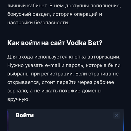
личный кабинет. В нём доступны пополнение,
бонусный раздел, история операций и
настройки безопасности.
Как войти на сайт Vodka Bet?
Для входа используется кнопка авторизации.
Нужно указать e-mail и пароль, которые были
выбраны при регистрации. Если страница не
открывается, стоит перейти через рабочее
зеркало, а не искать похожие домены
вручную.