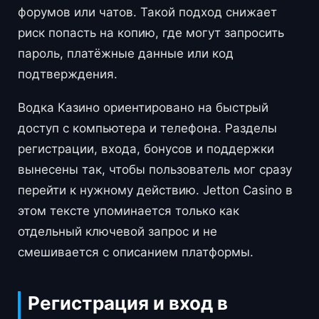
форумов или чатов. Такой подход снижает
риск попасть на копию, где могут запросить
пароль, платёжные данные или код
подтверждения.
Водка Казино ориентировано на быстрый
доступ с компьютера и телефона. Разделы
регистрации, входа, бонусов и поддержки
вынесены так, чтобы пользователь мог сразу
перейти к нужному действию. Jetton Casino в
этом тексте упоминается только как
отдельный ключевой запрос и не
смешивается с описанием платформы.
Регистрация и вход в