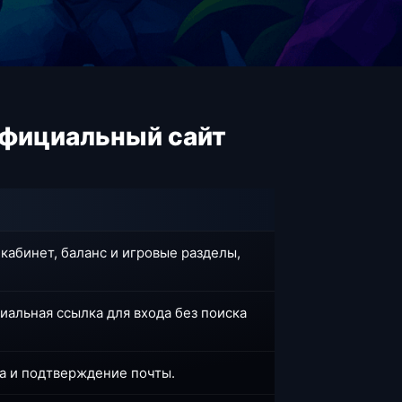
 официальный сайт
кабинет, баланс и игровые разделы,
альная ссылка для входа без поиска
та и подтверждение почты.