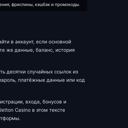
ния, фриспины, кэшбэк и промокоды.
йти в аккаунт, если основной
те же данные, баланс, история
ть десятки случайных ссылок из
 пароль, платёжные данные или код
истрации, входа, бонусов и
etton Casino в этом тексте
атформы.