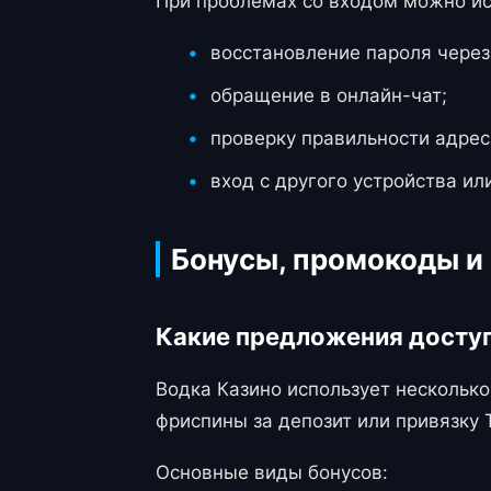
При проблемах со входом можно ис
восстановление пароля через
обращение в онлайн-чат;
проверку правильности адрес
вход с другого устройства ил
Бонусы, промокоды и
Какие предложения досту
Водка Казино использует нескольк
фриспины за депозит или привязку 
Основные виды бонусов: