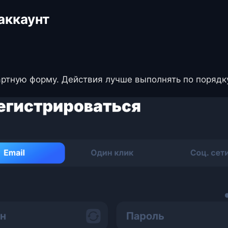
 аккаунт
артную форму. Действия лучше выполнять по порядк