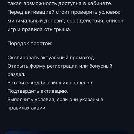
такая возможность доступна в кабинете.
Перед активацией стоит проверить условия:
минимальный депозит, срок действия, список
игр и правила отыгрыша.
Порядок простой:
Скопировать актуальный промокод.
Открыть форму регистрации или бонусный
раздел.
Вставить код без лишних пробелов.
Подтвердить активацию.
Выполнить условия, если они указаны в
правилах акции.