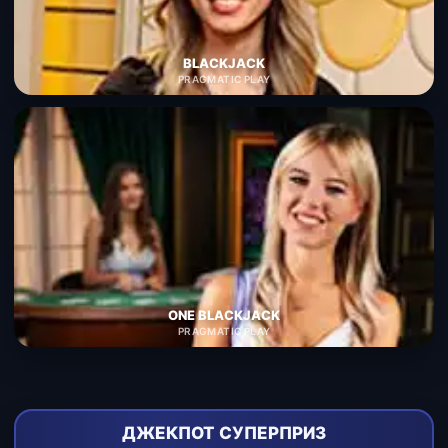
BLACKJACK
PRAGMATIC PLAY
ONE BLACKJACK
PRAGMATIC PLAY
ДЖЕКПОТ СУПЕРПРИЗ