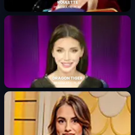
ROULETTE
PRAGMATIC PLAY
DRAGON TIGER
PRAGMATIC PLAY