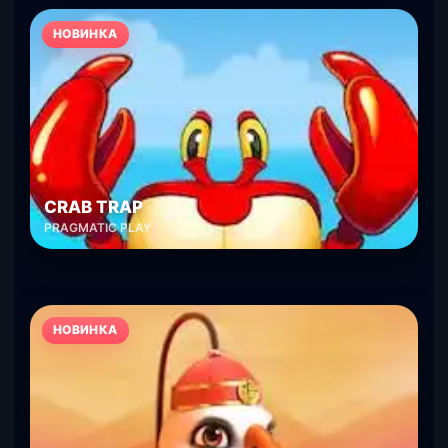
НОВИНКА
CRAB TRAP
PRAGMATIC PLAY
НОВИНКА