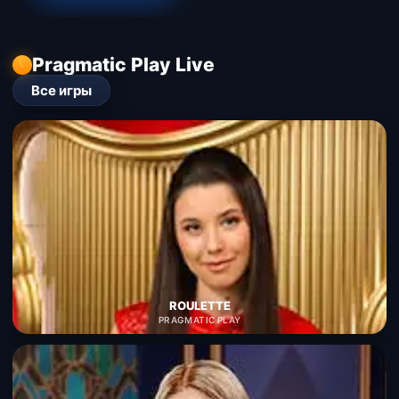
Pragmatic Play Live
Все игры
ROULETTE
PRAGMATIC PLAY