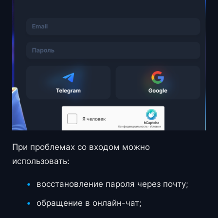
При проблемах со входом можно
использовать:
восстановление пароля через почту;
обращение в онлайн-чат;