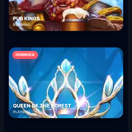
PUB KINGS
BGAMING
НОВИНКА
QUEEN OF THE FOREST
PLAYSON