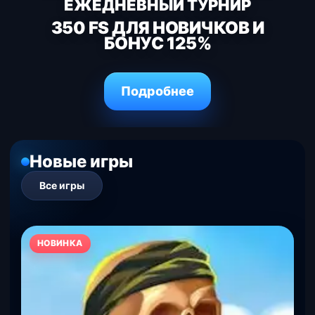
ЕЖЕДНЕВНЫЙ ТУРНИР
350 FS ДЛЯ НОВИЧКОВ И
БОНУС 125%
Подробнее
Новые игры
Все игры
НОВИНКА