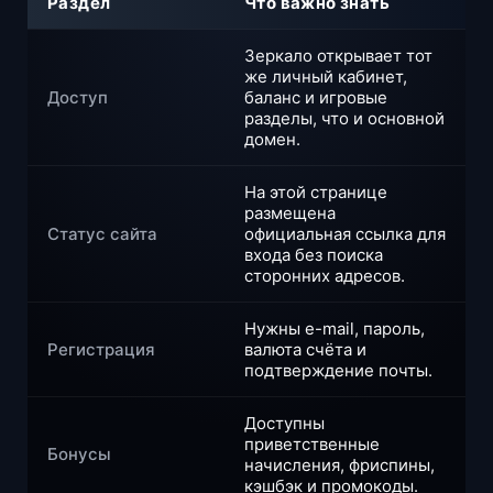
Раздел
Что важно знать
Зеркало открывает тот
же личный кабинет,
Доступ
баланс и игровые
разделы, что и основной
домен.
На этой странице
размещена
Статус сайта
официальная ссылка для
входа без поиска
сторонних адресов.
Нужны e-mail, пароль,
Регистрация
валюта счёта и
подтверждение почты.
Доступны
приветственные
Бонусы
начисления, фриспины,
кэшбэк и промокоды.